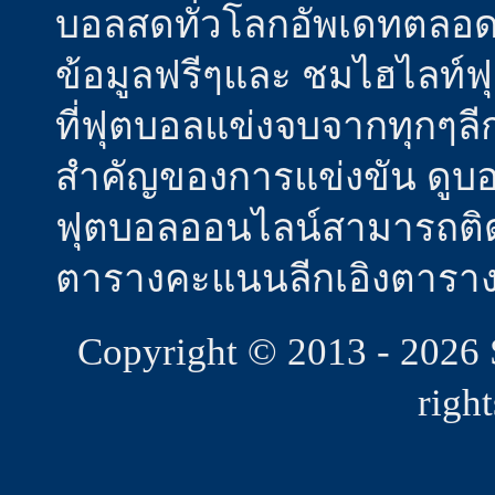
บอลสดทั่วโลกอัพเดทตลอดเ
ข้อมูลฟรีๆและ ชมไฮไลท์
ที่ฟุตบอลแข่งจบจากทุกๆล
สำคัญของการแข่งขัน ดูบอล
ฟุตบอลออนไลน์สามารถติ
ตารางคะแนนลีกเอิงตารา
Copyright © 2013 - 2026 
righ