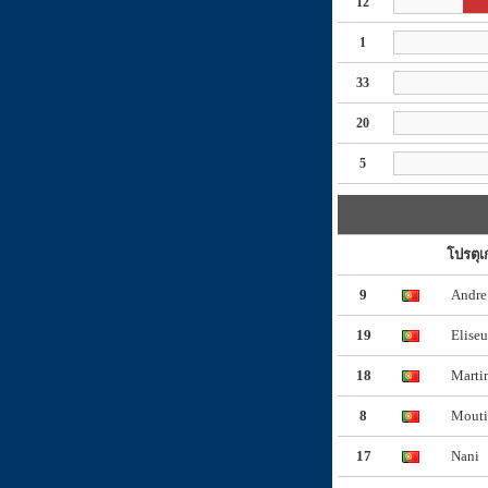
12
1
33
20
5
โปรตุเ
9
Andre
19
Eliseu
18
Marti
8
Mout
17
Nani