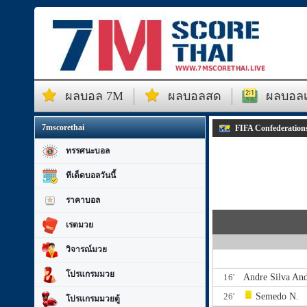
ผลบอล 7M
ผลบอลสด
ผลบอลเม
7mscorethai
FIFA Confederations
ทรรศนะบอล
ทีเด็ดบอลวันนี้
ราคาบอล
เรตมวย
วิจารณ์มวย
โปรแกรมมวย
16'
Andre Silva
And
26'
Semedo N.
โปรแกรมมวยตู้