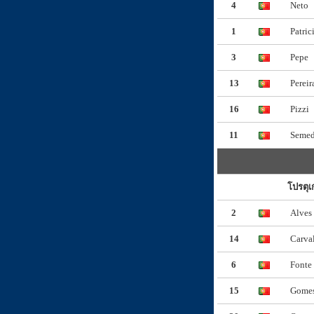
4
Neto
1
Patric
3
Pepe
13
Pereir
16
Pizzi
11
Seme
โปรตุเ
2
Alves
14
Carva
6
Fonte
15
Gome