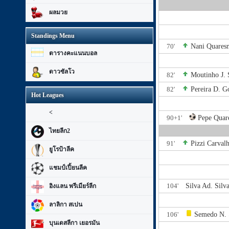
ผลมวย
Standings Menu
70'
Nani
Quares
ตารางคะแนนบอล
ดาวซัลโว
82'
Moutinho J.
82'
Pereira D.
G
Hot Leagues
<
90+1'
Pepe
Quar
ไทยลีก2
91'
Pizzi
Carval
ยูโรป้าลีค
แชมป์เปี้ยนลีค
104'
Silva Ad.
Silv
อิงแลน พรีเมียร์ลีก
ลาลิกา สเปน
106'
Semedo N.
บุนเดสลีกา เยอรมัน