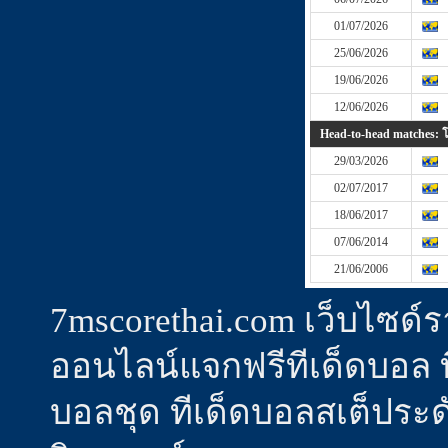
01/07/2026
25/06/2026
19/06/2026
12/06/2026
Head-to-head matches: โป
29/03/2026
02/07/2017
18/06/2017
07/06/2014
21/06/2006
7mscorethai.com เว็บไซด
ออนไลน์แจกฟรีทีเด็ดบอล ทีเ
บอลชุด ทีเด็ดบอลสเต็ประดั