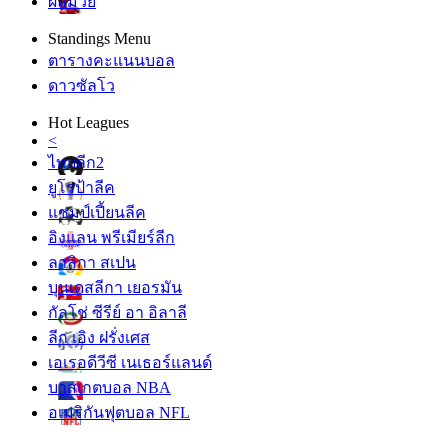
ผลมวย
Standings Menu
ตารางคะแนนบอล
ดาวซัลโว
Hot Leagues
<
ไทยลีก2
ยูโรป้าลีค
แชมป์เปี้ยนลีค
อิงแลน พรีเมียร์ลีก
ลาลิกา สเปน
บุนเดสลีกา เยอรมัน
กัลโช่ ซีรีย์ อา อิลาลี
ลีก เอิง ฝรั่งเศส
เอเรอดีวีซี เนเธอร์แลนด์
บาสเกตบอล NBA
อเมริกันฟุตบอล NFL