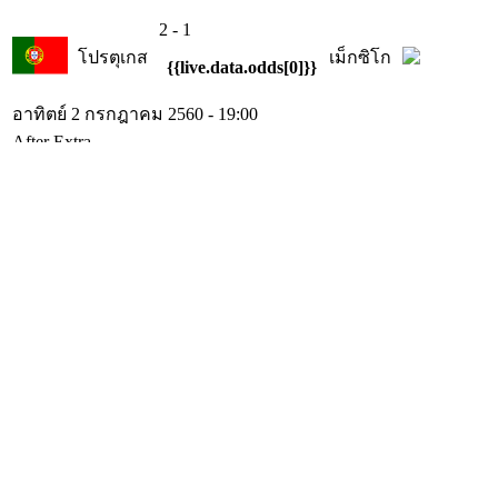
FIFA Confederations Cup - Play Offs - 3rd place
Share
2 - 1
โปรตุเกส
เม็กซิโก
{{live.data.odds[0]}}
อาทิตย์ 2 กรกฎาคม 2560 - 19:00
After Extra
Timeline
1st Half (0)
Marquez R.
15'
16'
Andre Silva
Andre Silva
0 - 0
26'
Semedo N.
2nd Half (2)
Neto
54'
Lozano H.
Peralta O.
61'
70'
Nani
Quaresma R.
dos Santos J.
Guardado A.
80'
1 - 1
82'
Moutinho J.
Silva Ad.
82'
Pereira D.
Gomes A.
Jimenez R.
Chicharito
85'
90+1'
Pepe
Quaresma R.