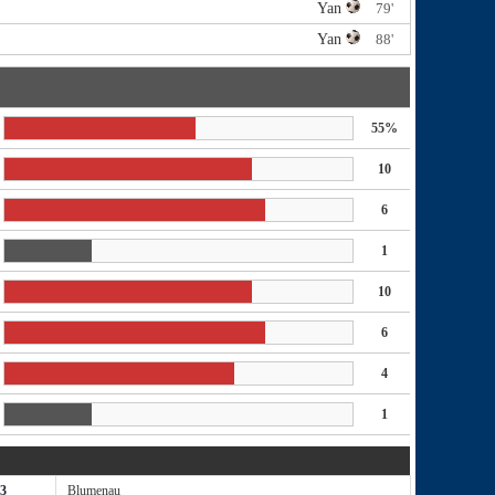
Yan
79'
Yan
88'
55%
10
6
1
10
6
4
1
 3
Blumenau