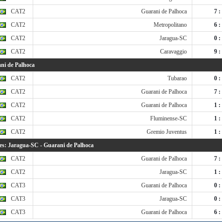
CAT2
Guarani de Palhoca
7 :
CAT2
Metropolitano
6 :
CAT2
Jaragua-SC
0 :
CAT2
Caravaggio
9 :
ni de Palhoca
CAT2
Tubarao
0 :
CAT2
Guarani de Palhoca
7 :
CAT2
Guarani de Palhoca
1 :
CAT2
Fluminense-SC
1 :
CAT2
Gremio Juventus
1 :
s: Jaragua-SC - Guarani de Palhoca
CAT2
Guarani de Palhoca
7 :
CAT2
Jaragua-SC
1 :
CAT3
Guarani de Palhoca
0 :
CAT3
Jaragua-SC
0 :
CAT3
Guarani de Palhoca
6 :