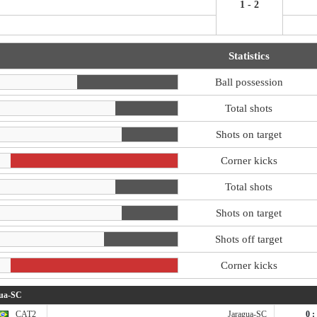
1 - 2
Statistics
Ball possession
Total shots
Shots on target
Corner kicks
Total shots
Shots on target
Shots off target
Corner kicks
gua-SC
CAT2
Jaragua-SC
0 :