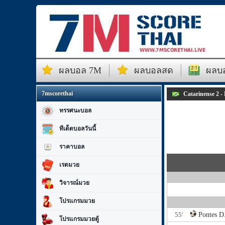
ผลบอล 7M
ผลบอลสด
ผลบอ
7mscorethai
Catarinense 2 -
ทรรศนะบอล
ทีเด็ดบอลวันนี้
ราคาบอล
เรตมวย
วิจารณ์มวย
โปรแกรมมวย
55'
Pontes D
โปรแกรมมวยตู้