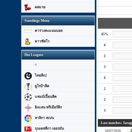
ผลมวย
Standings Menu
ตารางคะแนนบอล
45%
ดาวซัลโว
4
Hot Leagues
2
<
3
ไทยลีก2
4
ยูโรป้าลีค
2
แชมป์เปี้ยนลีค
2
อิงแลน พรีเมียร์ลีก
3
ลาลิกา สเปน
Last matches: Jara
บุนเดสลีกา เยอรมัน
26/07/2026