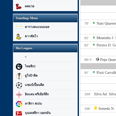
ผลมวย
Standings Menu
70'
Nani
Quares
ตารางคะแนนบอล
ดาวซัลโว
82'
Moutinho J.
82'
Pereira D.
G
Hot Leagues
<
90+1'
Pepe
Quar
ไทยลีก2
91'
Pizzi
Carval
ยูโรป้าลีค
แชมป์เปี้ยนลีค
104'
Silva Ad.
Silv
อิงแลน พรีเมียร์ลีก
ลาลิกา สเปน
106'
Semedo N.
บุนเดสลีกา เยอรมัน