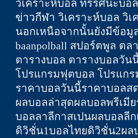
วิเคราะห์บอล ทรรศนะบอล 
ข่าวกีฬา
วิเคราะห์บอล วิเค
นอกเหนือจากนั้นยังมีข้อม
baanpolball สปอร์ตพูล ตล
ตารางบอล ตารางบอลวันนี้
โปรแกรมฟุตบอล โปรแกรม
ราคาบอลวันนี้ราคาบอลสดรา
ผลบอลล่าสุดผลบอลพรีเมีย
บอลลาลีกาสเปนผลบอลลีกเ
ดิวิชั่น1บอลไทยดิวิชั่น2