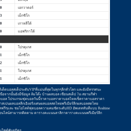
 0
เอกวาดอร์
 3
เม็กซิโก
 0
เกาหลีใต้
 0
แอฟริกาใต้
 0
โปรตุเกส
 1
เม็กซิโก
 2
เม็กซิโก
 1
โปรตุเกส
 1
เม็กซิโก
เด็ดบอลสเต็ประดับVIPที่แม่นที่สุดในทุกๆลีกทั่วโลก และยังมีทรรศนะ
หนือจากนั้นยังมีข้อมูล ล้มโต๊ะ บ้านผลบอล เซียนสเต็ป 7m สยามกีฬา
กรมฟุตบอล โปรแกรมฟุตบอลวันนี้ราคาบอลราคาบอลไหลเช็คราคาบอลราคา
ีกาสเปนผลบอลลีกเอิงฝรั่งเศษผลบอลสดไทยพรีเมียร์ลีกผลบอลสดไทย
อมูลฟรีๆและ ชมไฮไลท์ฟุตบอลความคมชัดระดับHD อัพเดททันทีแบบ Realtime
อลออนไลน์สามารถติดตาม ตารางคะแนนลาลิกาตารางคะแนนพรีเมียร์ลีก
็บไซต์พันธมิตร