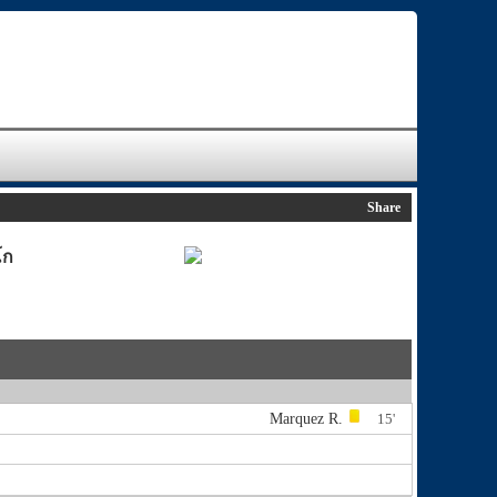
Share
โก
Marquez R.
15'