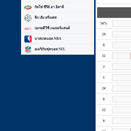
กัลโช่ ซีรีย์ อา อิลาลี
ลีก เอิง ฝรั่งเศส
54%
เอเรอดีวีซี เนเธอร์แลนด์
24
บาสเกตบอล NBA
6
อเมริกันฟุตบอล NFL
12
2
1
24
6
12
6