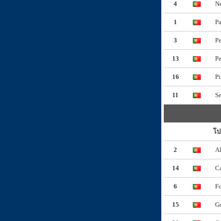
4
N
1
Pa
3
P
13
Pe
16
Pi
11
S
โป
2
A
14
C
6
F
15
G