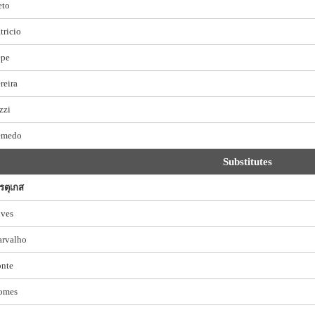
eto
tricio
epe
reira
zzi
emedo
Substitutes
รตุเกส
lves
arvalho
onte
omes