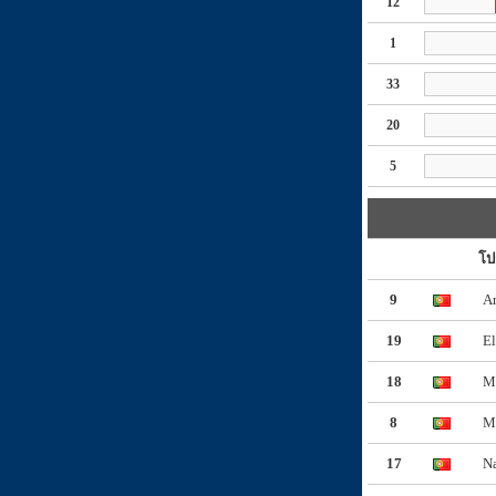
12
1
33
20
5
โป
9
An
19
El
18
Ma
8
M
17
N