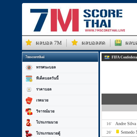
ผลบอล 7M
ผลบอลสด
ผลบอ
7mscorethai
FIFA Confederat
ทรรศนะบอล
ทีเด็ดบอลวันนี้
ราคาบอล
เรตมวย
วิจารณ์มวย
โปรแกรมมวย
16'
Andre Silva
26'
Semedo 
โปรแกรมมวยตู้