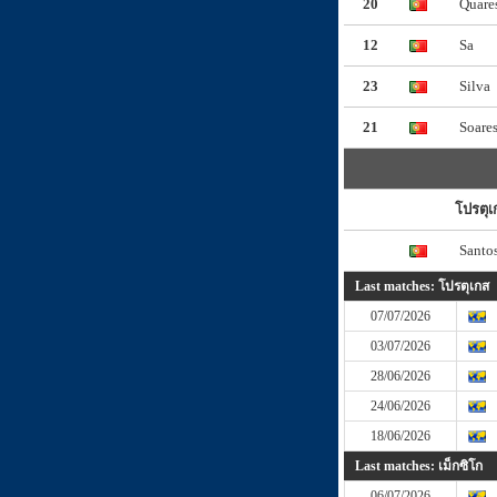
20
Quare
12
Sa
23
Silva
21
Soare
โปรตุเ
Santos
Last matches: โปรตุเกส
07/07/2026
03/07/2026
28/06/2026
24/06/2026
18/06/2026
Last matches: เม็กซิโก
06/07/2026