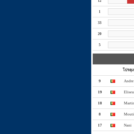
12
1
33
20
5
โปรตุเ
9
Andre
19
Eliseu
18
Marti
8
Mout
17
Nani