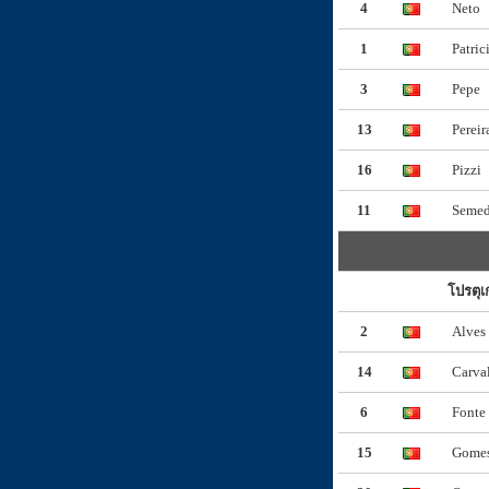
4
Neto
1
Patric
3
Pepe
13
Pereir
16
Pizzi
11
Seme
โปรตุเ
2
Alves
14
Carva
6
Fonte
15
Gome