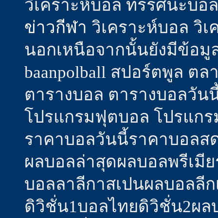
วิเคราะห์บอล ทรรศนะบอล 
ข่าวกีฬา
วิเคราะห์บอล วิเค
นอกเหนือจากนั้นยังมีข้อม
baanpolball สปอร์ตพูล ตล
ตารางบอล ตารางบอลวันนี้
โปรแกรมฟุตบอล โปรแกรม
ราคาบอลวันนี้ราคาบอลสดรา
ผลบอลล่าสุดผลบอลพรีเมีย
บอลลาลีกาสเปนผลบอลลีกเ
ดิวิชั่น1บอลไทยดิวิชั่น2