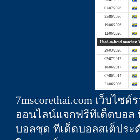
01/07/2026
25/06/2026
19/06/2026
12/06/2026
Head-to-head matches: โป
29/03/2026
02/07/2017
18/06/2017
07/06/2014
21/06/2006
7mscorethai.com เว็บไซด
ออนไลน์แจกฟรีทีเด็ดบอล ทีเ
บอลชุด ทีเด็ดบอลสเต็ประดั