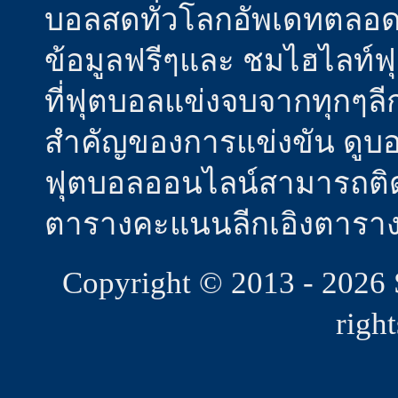
บอลสดทั่วโลกอัพเดทตลอดเ
ข้อมูลฟรีๆและ ชมไฮไลท์
ที่ฟุตบอลแข่งจบจากทุกๆล
สำคัญของการแข่งขัน ดูบอล
ฟุตบอลออนไลน์สามารถติ
ตารางคะแนนลีกเอิงตารา
Copyright © 2013 - 2026 
righ