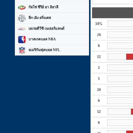
กัลโช่ ซีรีย์ อา อิลาลี
ลีก เอิง ฝรั่งเศส
54%
เอเรอดีวีซี เนเธอร์แลนด์
24
บาสเกตบอล NBA
6
อเมริกันฟุตบอล NFL
12
2
1
24
6
12
6