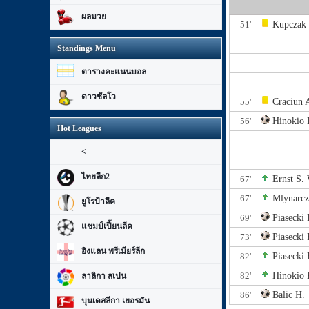
ผลมวย
51'
Kupczak
Standings Menu
ตารางคะแนนบอล
ดาวซัลโว
55'
Craciun 
56'
Hinokio 
Hot Leagues
<
ไทยลีก2
67'
Ernst S.
67'
Mlynarcz
ยูโรป้าลีค
69'
Piasecki 
แชมป์เปี้ยนลีค
73'
Piasecki 
อิงแลน พรีเมียร์ลีก
82'
Piasecki 
82'
Hinokio 
ลาลิกา สเปน
86'
Balic H.
บุนเดสลีกา เยอรมัน