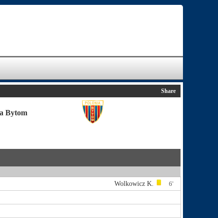
Share
ia Bytom
Wolkowicz K.
6'