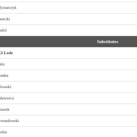
lynarczyk
asecki
udol
Substitutes
S Lodz
lic
omba
alowski
rkiewicz
siazek
ewandowski
rlin