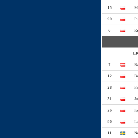
15
M
99
Pi
6
R
LK
7
Ba
12
B
28
F
31
Ju
26
K
90
L
11
No