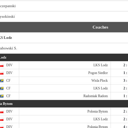
zczepanski
ysokinski
Coaches
S Lodz
abowski S.
Lodz
DIV
LKS Lodz
2 :
DIV
Pogon Siedlce
1 :
CF
Wisla Plock
3 :
CF
LKS Lodz
2 :
CF
Radomiak Radom
1 :
ia Bytom
DIV
Polonia Bytom
2 :
DIV
LKS Lodz
2 :
DIV
Polonia Bytom
4 :