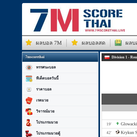
ผลบอล 7M
ผลบอลสด
ผลบอ
7mscorethai
Division 1 - Ro
ทรรศนะบอล
ทีเด็ดบอลวันนี้
ราคาบอล
เรตมวย
วิจารณ์มวย
โปรแกรมมวย
19'
Glowacki
42'
Krykun S
โปรแกรมมวยตู้