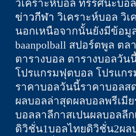
วิเคราะห์บอล ทรรศนะบอล 
ข่าวกีฬา
วิเคราะห์บอล วิเค
นอกเหนือจากนั้นยังมีข้อม
baanpolball สปอร์ตพูล ตล
ตารางบอล ตารางบอลวันนี้
โปรแกรมฟุตบอล โปรแกรม
ราคาบอลวันนี้ราคาบอลสดรา
ผลบอลล่าสุดผลบอลพรีเมีย
บอลลาลีกาสเปนผลบอลลีกเ
ดิวิชั่น1บอลไทยดิวิชั่น2