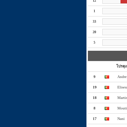
12
1
33
20
5
โปรตุเ
9
Andre
19
Eliseu
18
Marti
8
Mout
17
Nani