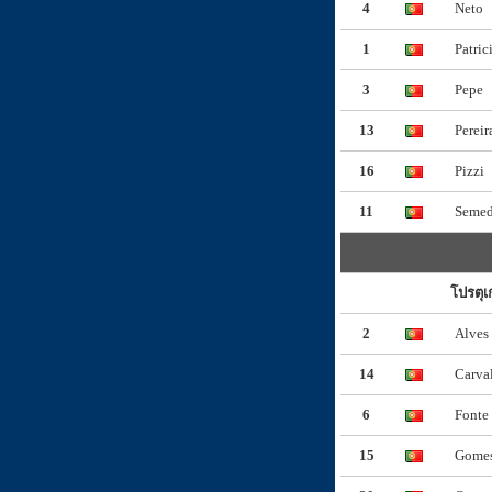
4
Neto
1
Patric
3
Pepe
13
Pereir
16
Pizzi
11
Seme
โปรตุเ
2
Alves
14
Carva
6
Fonte
15
Gome