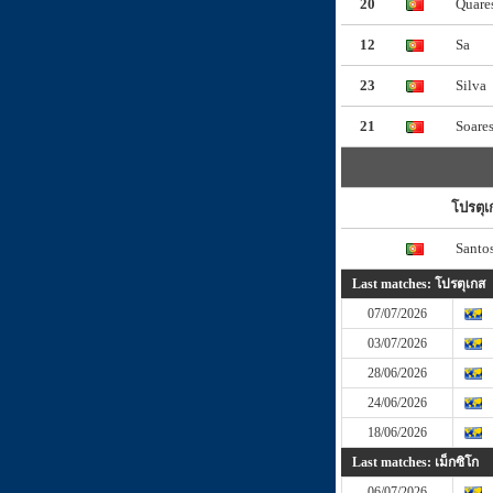
20
Quare
12
Sa
23
Silva
21
Soare
โปรตุเ
Santos
Last matches: โปรตุเกส
07/07/2026
03/07/2026
28/06/2026
24/06/2026
18/06/2026
Last matches: เม็กซิโก
06/07/2026