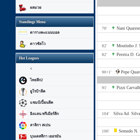
ผลมวย
Standings Menu
70'
Nani
Quares
ตารางคะแนนบอล
ดาวซัลโว
82'
Moutinho J.
82'
Pereira D.
G
Hot Leagues
<
90+1'
Pepe
Quar
ไทยลีก2
91'
Pizzi
Carval
ยูโรป้าลีค
แชมป์เปี้ยนลีค
104'
Silva Ad.
Silv
อิงแลน พรีเมียร์ลีก
ลาลิกา สเปน
106'
Semedo N.
บุนเดสลีกา เยอรมัน