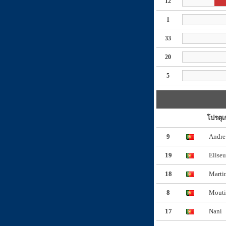
12
1
33
20
5
โปรตุเ
9
Andre
19
Eliseu
18
Marti
8
Mout
17
Nani