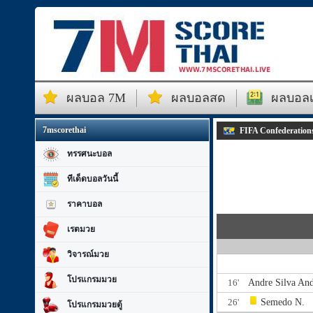
ผลบอล 7M
ผลบอลสด
ผลบอลเม
7mscorethai
FIFA Confederations
ทรรศนะบอล
ทีเด็ดบอลวันนี้
ราคาบอล
เรตมวย
วิจารณ์มวย
โปรแกรมมวย
16'
Andre Silva
And
26'
Semedo N.
โปรแกรมมวยตู้