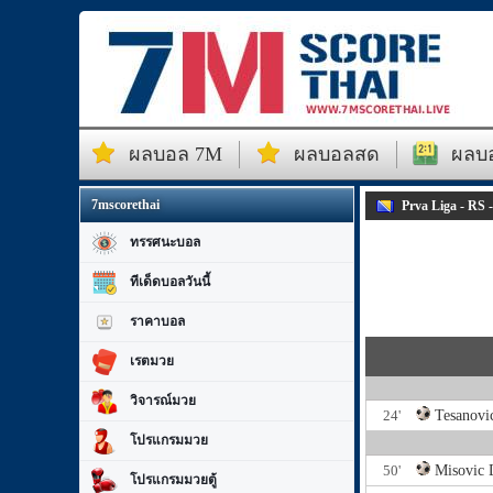
ผลบอล 7M
ผลบอลสด
ผลบอ
7mscorethai
Prva Liga - RS 
ทรรศนะบอล
ทีเด็ดบอลวันนี้
ราคาบอล
เรตมวย
วิจารณ์มวย
24'
Tesanovi
โปรแกรมมวย
50'
Misovic 
โปรแกรมมวยตู้