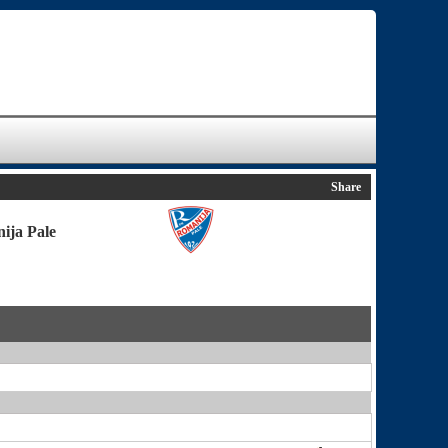
Share
ija Pale