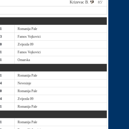
Krizevac B.
85'
 1
Romanija Pale
 3
Famos Vojkovici
 0
Zvijezda 09
 1
Famos Vojkovici
 1
Omarska
 1
Romanija Pale
 4
Nevesinje
 0
Romanija Pale
 4
Zvijezda 09
 1
Romanija Pale
 1
Romanija Pale