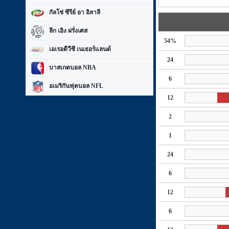
กัลโช่ ซีรีย์ อา อิลาลี
ลีก เอิง ฝรั่งเศส
54%
เอเรอดีวีซี เนเธอร์แลนด์
24
บาสเกตบอล NBA
6
อเมริกันฟุตบอล NFL
12
2
1
24
6
12
6