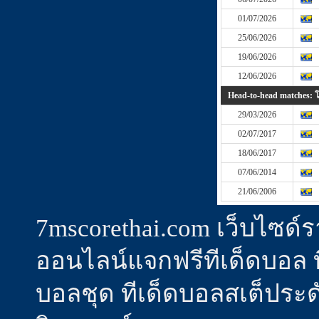
01/07/2026
25/06/2026
19/06/2026
12/06/2026
Head-to-head matches: โป
29/03/2026
02/07/2017
18/06/2017
07/06/2014
21/06/2006
7mscorethai.com เว็บไซด
ออนไลน์แจกฟรีทีเด็ดบอล ทีเ
บอลชุด ทีเด็ดบอลสเต็ประดั