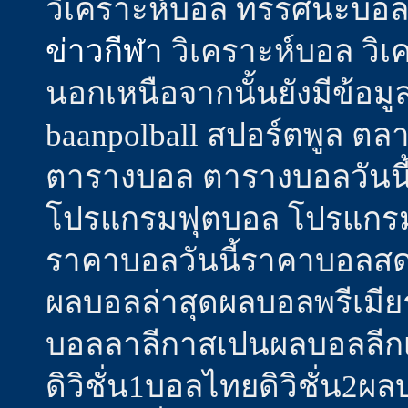
วิเคราะห์บอล ทรรศนะบอล 
ข่าวกีฬา
วิเคราะห์บอล วิเค
นอกเหนือจากนั้นยังมีข้อม
baanpolball สปอร์ตพูล ตล
ตารางบอล ตารางบอลวันนี้
โปรแกรมฟุตบอล โปรแกรม
ราคาบอลวันนี้ราคาบอลสดรา
ผลบอลล่าสุดผลบอลพรีเมีย
บอลลาลีกาสเปนผลบอลลีกเ
ดิวิชั่น1บอลไทยดิวิชั่น2