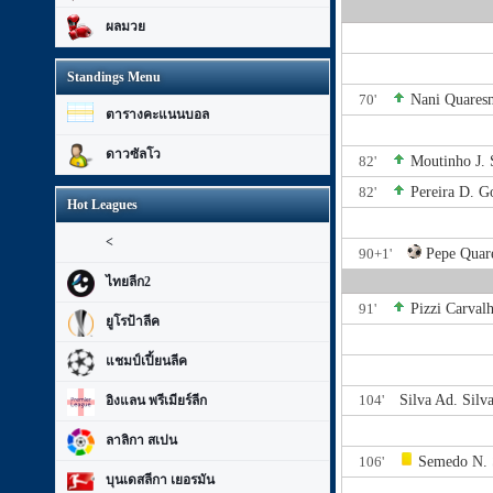
ผลมวย
Standings Menu
70'
Nani
Quares
ตารางคะแนนบอล
ดาวซัลโว
82'
Moutinho J.
82'
Pereira D.
G
Hot Leagues
<
90+1'
Pepe
Quar
ไทยลีก2
91'
Pizzi
Carval
ยูโรป้าลีค
แชมป์เปี้ยนลีค
104'
Silva Ad.
Silv
อิงแลน พรีเมียร์ลีก
ลาลิกา สเปน
106'
Semedo N.
บุนเดสลีกา เยอรมัน