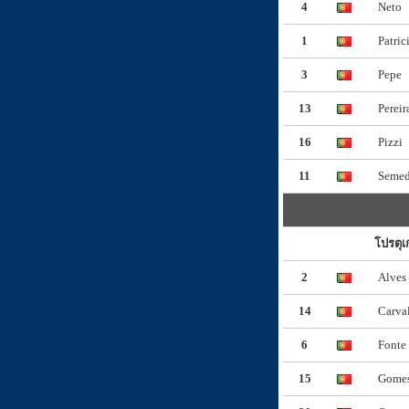
4
Neto
1
Patric
3
Pepe
13
Pereir
16
Pizzi
11
Seme
โปรตุเ
2
Alves
14
Carva
6
Fonte
15
Gome