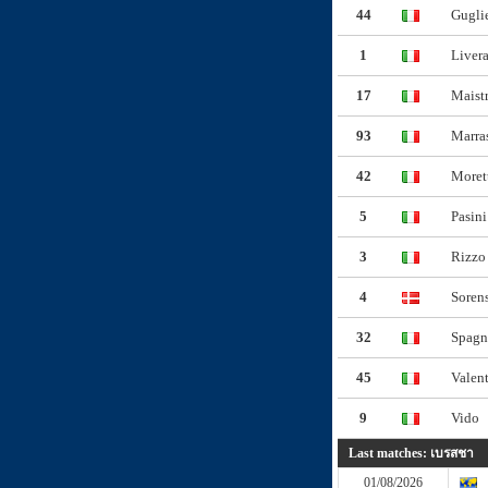
44
Gugli
1
Liver
17
Maistr
93
Marra
42
Moret
5
Pasini
3
Rizzo
4
Soren
32
Spagn
45
Valen
9
Vido
Last matches: เบรสชา
01/08/2026