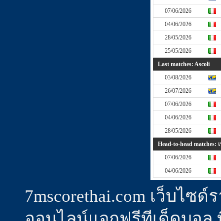
07/06/2026
04/06/2026
28/05/2026
25/05/2026
Last matches: Ascoli
03/08/2026
26/07/2026
07/06/2026
04/06/2026
28/05/2026
Head-to-head matches: เ
07/06/2026
04/06/2026
7mscorethai.com เว็บไซด
ออนไลน์แจกฟรีทีเด็ดบอล ทีเ