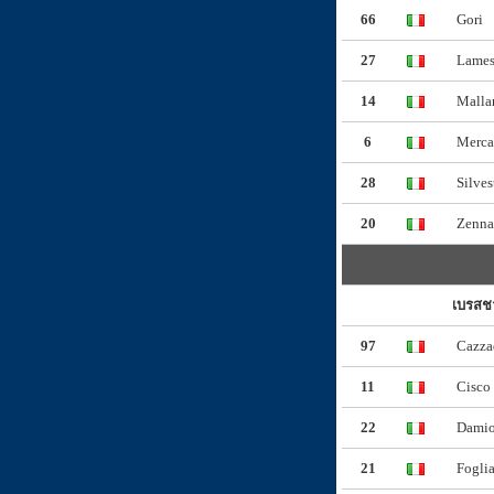
66
Gori
27
Lames
14
Mall
6
Merca
28
Silves
20
Zenna
เบรสช
97
Cazza
11
Cisco
22
Damio
21
Foglia