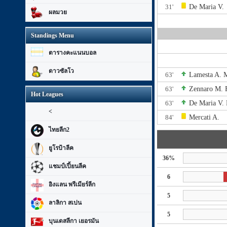
31'
De Maria V.
ผลมวย
Standings Menu
ตารางคะแนนบอล
ดาวซัลโว
63'
Lamesta A.
M
63'
Zennaro M.
Hot Leagues
63'
De Maria V.
<
84'
Mercati A.
ไทยลีก2
ยูโรป้าลีค
36%
แชมป์เปี้ยนลีค
6
อิงแลน พรีเมียร์ลีก
5
ลาลิกา สเปน
5
บุนเดสลีกา เยอรมัน