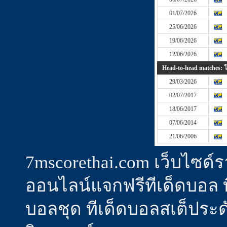
01/07/2026
25/06/2026
19/06/2026
12/06/2026
Head-to-head matches: โป
29/03/2026
02/07/2017
18/06/2017
07/06/2014
21/06/2006
7mscorethai.com เว็บไซด
ออนไลน์แจกฟรีทีเด็ดบอล ทีเ
บอลชุด ทีเด็ดบอลสเต็ประดั