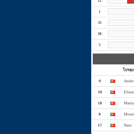
12
1
33
20
5
โปรตุเ
9
Andre
19
Eliseu
18
Marti
8
Mout
17
Nani