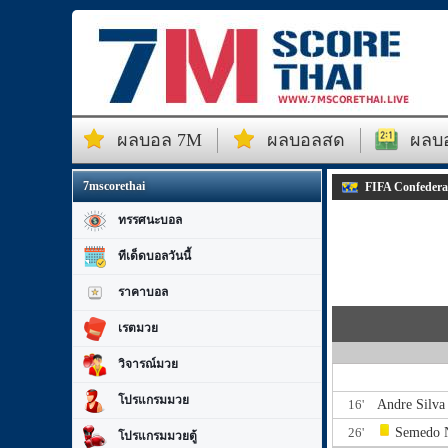
ผลบอล 7M
ผลบอลสด
ผลบอ
7mscorethai
FIFA Confederat
ทรรศนะบอล
ทีเด็ดบอลวันนี้
ราคาบอล
เรตมวย
วิจารณ์มวย
โปรแกรมมวย
16'
Andre Silva
26'
Semedo 
โปรแกรมมวยตู้