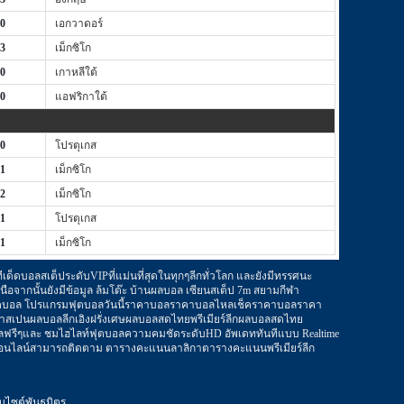
 0
เอกวาดอร์
 3
เม็กซิโก
 0
เกาหลีใต้
 0
แอฟริกาใต้
 0
โปรตุเกส
 1
เม็กซิโก
 2
เม็กซิโก
 1
โปรตุเกส
 1
เม็กซิโก
เด็ดบอลสเต็ประดับVIPที่แม่นที่สุดในทุกๆลีกทั่วโลก และยังมีทรรศนะ
หนือจากนั้นยังมีข้อมูล ล้มโต๊ะ บ้านผลบอล เซียนสเต็ป 7m สยามกีฬา
กรมฟุตบอล โปรแกรมฟุตบอลวันนี้ราคาบอลราคาบอลไหลเช็คราคาบอลราคา
ีกาสเปนผลบอลลีกเอิงฝรั่งเศษผลบอลสดไทยพรีเมียร์ลีกผลบอลสดไทย
อมูลฟรีๆและ ชมไฮไลท์ฟุตบอลความคมชัดระดับHD อัพเดททันทีแบบ Realtime
อลออนไลน์สามารถติดตาม ตารางคะแนนลาลิกาตารางคะแนนพรีเมียร์ลีก
็บไซต์พันธมิตร