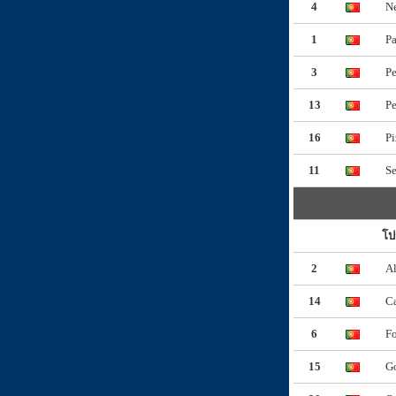
4
N
1
Pa
3
P
13
Pe
16
Pi
11
S
โป
2
A
14
C
6
F
15
G