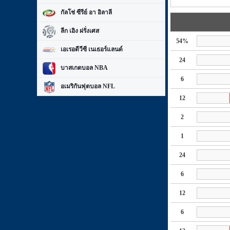
กัลโช่ ซีรีย์ อา อิลาลี
ลีก เอิง ฝรั่งเศส
54%
เอเรอดีวีซี เนเธอร์แลนด์
24
บาสเกตบอล NBA
6
อเมริกันฟุตบอล NFL
12
2
1
24
6
12
6