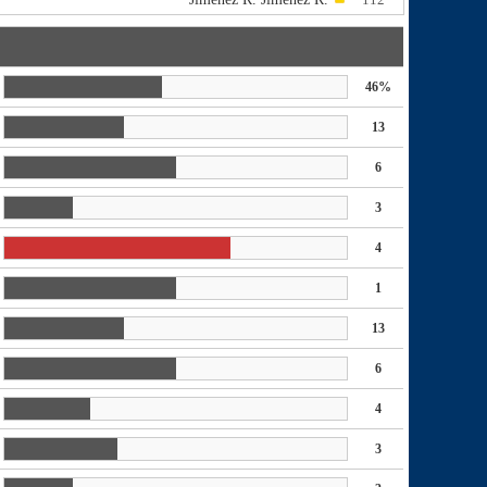
46%
13
6
3
4
1
13
6
4
3