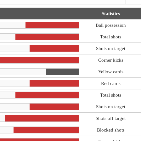
Statistics
Ball possession
Total shots
Shots on target
Corner kicks
Yellow cards
Red cards
Total shots
Shots on target
Shots off target
Blocked shots