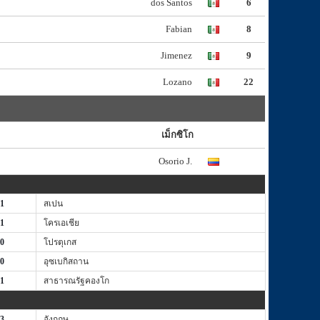
dos Santos
6
Fabian
8
Jimenez
9
Lozano
22
เม็กซิโก
Osorio J.
 1
สเปน
 1
โครเอเชีย
 0
โปรตุเกส
 0
อุซเบกิสถาน
 1
สาธารณรัฐคองโก
 3
อังกฤษ