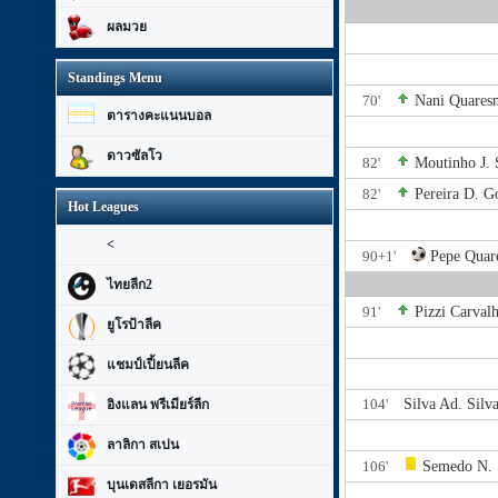
ผลมวย
Standings Menu
70'
Nani
Quares
ตารางคะแนนบอล
ดาวซัลโว
82'
Moutinho J.
82'
Pereira D.
G
Hot Leagues
<
90+1'
Pepe
Quar
ไทยลีก2
91'
Pizzi
Carval
ยูโรป้าลีค
แชมป์เปี้ยนลีค
104'
Silva Ad.
Silv
อิงแลน พรีเมียร์ลีก
ลาลิกา สเปน
106'
Semedo N.
บุนเดสลีกา เยอรมัน