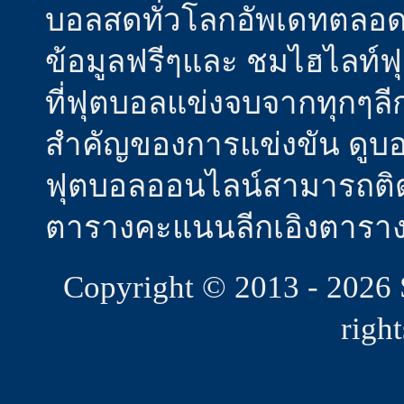
บอลสดทั่วโลกอัพเดทตลอดเ
ข้อมูลฟรีๆและ ชมไฮไลท์
ที่ฟุตบอลแข่งจบจากทุกๆล
สำคัญของการแข่งขัน ดูบอล
ฟุตบอลออนไลน์สามารถติ
ตารางคะแนนลีกเอิงตารา
Copyright © 2013 - 2026 
righ