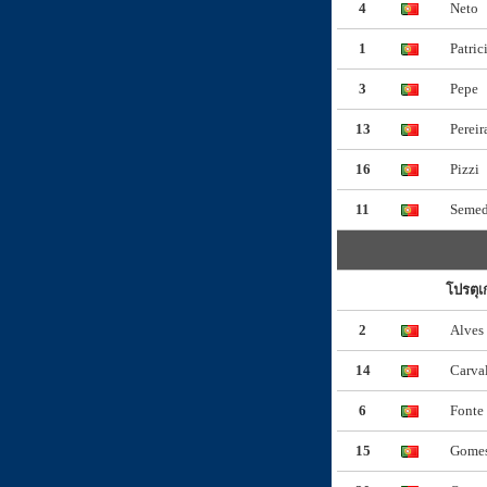
4
Neto
1
Patric
3
Pepe
13
Pereir
16
Pizzi
11
Seme
โปรตุเ
2
Alves
14
Carva
6
Fonte
15
Gome