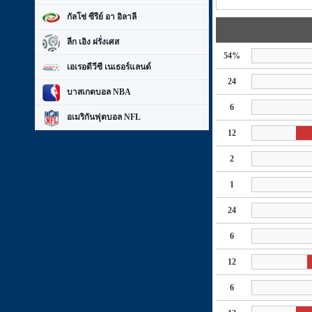
กัลโช่ ซีรีย์ อา อิลาลี
ลีก เอิง ฝรั่งเศส
54%
เอเรอดีวีซี เนเธอร์แลนด์
24
บาสเกตบอล NBA
6
อเมริกันฟุตบอล NFL
12
2
1
24
6
12
6