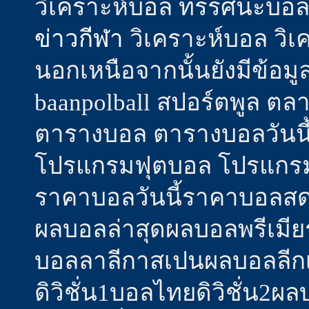
วิเคราะห์บอล ทรรศนะบอล 
ข่าวกีฬา
วิเคราะห์บอล วิเค
นอกเหนือจากนั้นยังมีข้อม
baanpolball สปอร์ตพูล ตล
ตารางบอล ตารางบอลวันนี้
โปรแกรมฟุตบอล โปรแกรม
ราคาบอลวันนี้ราคาบอลสดรา
ผลบอลล่าสุดผลบอลพรีเมีย
บอลลาลีกาสเปนผลบอลลีกเ
ดิวิชั่น1บอลไทยดิวิชั่น2