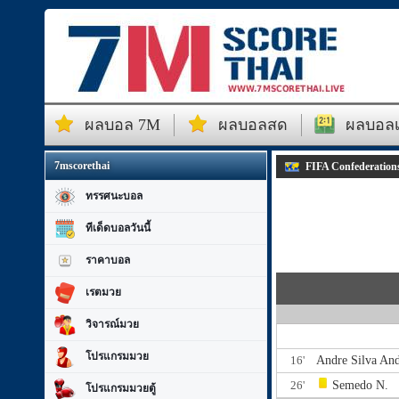
ผลบอล 7M
ผลบอลสด
ผลบอลเม
7mscorethai
FIFA Confederations
ทรรศนะบอล
ทีเด็ดบอลวันนี้
ราคาบอล
เรตมวย
วิจารณ์มวย
โปรแกรมมวย
16'
Andre Silva
And
26'
Semedo N.
โปรแกรมมวยตู้