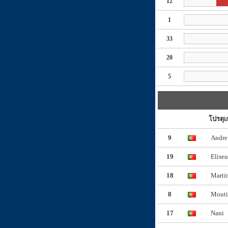
12
1
33
20
5
โปรตุเ
9
Andre
19
Eliseu
18
Marti
8
Mout
17
Nani