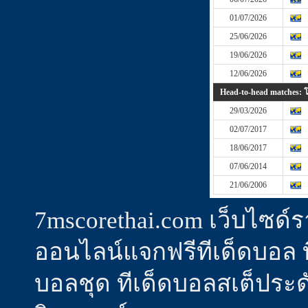
01/07/2026
25/06/2026
19/06/2026
12/06/2026
Head-to-head matches: โป
29/03/2026
02/07/2017
18/06/2017
07/06/2014
21/06/2006
7mscorethai.com เว็บไซด
ออนไลน์แจกฟรีทีเด็ดบอล ทีเ
บอลชุด ทีเด็ดบอลสเต็ประดั