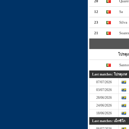
20
Quare
12
Sa
23
Silva
21
Soare
โปรตุเ
Santos
Last matches: โปรตุเกส
07/07/2026
03/07/2026
28/06/2026
24/06/2026
18/06/2026
Last matches: เม็กซิโก
06/07/2026