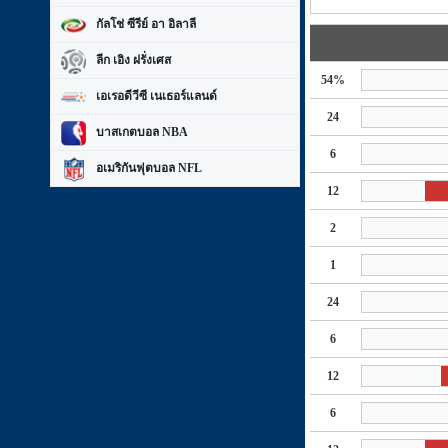
กัลโช่ ซีรีย์ อา อิลาลี
ลีก เอิง ฝรั่งเศส
54%
เอเรอดีวีซี เนเธอร์แลนด์
24
บาสเกตบอล NBA
6
อเมริกันฟุตบอล NFL
12
2
1
24
6
12
6