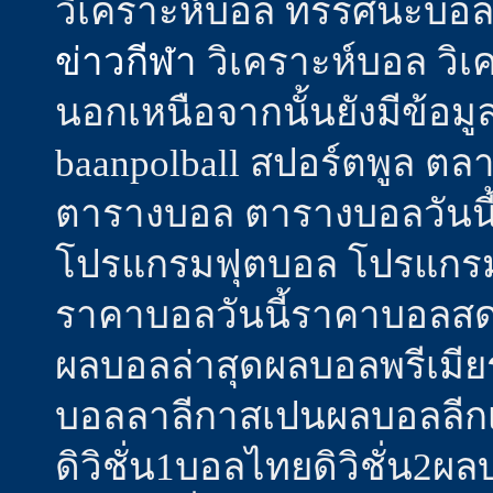
วิเคราะห์บอล ทรรศนะบอล 
ข่าวกีฬา
วิเคราะห์บอล วิเค
นอกเหนือจากนั้นยังมีข้อม
baanpolball สปอร์ตพูล ตล
ตารางบอล ตารางบอลวันนี้
โปรแกรมฟุตบอล โปรแกรม
ราคาบอลวันนี้ราคาบอลสดรา
ผลบอลล่าสุดผลบอลพรีเมีย
บอลลาลีกาสเปนผลบอลลีกเ
ดิวิชั่น1บอลไทยดิวิชั่น2