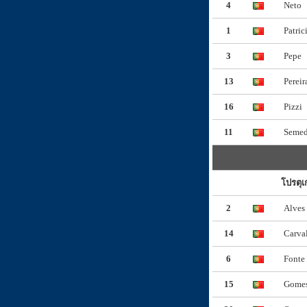
4
Neto
1
Patric
3
Pepe
13
Pereir
16
Pizzi
11
Seme
โปรตุเ
2
Alves
14
Carva
6
Fonte
15
Gome