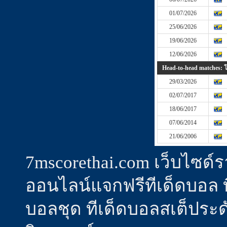
01/07/2026
25/06/2026
19/06/2026
12/06/2026
Head-to-head matches: โป
29/03/2026
02/07/2017
18/06/2017
07/06/2014
21/06/2006
7mscorethai.com เว็บไซด
ออนไลน์แจกฟรีทีเด็ดบอล ทีเ
บอลชุด ทีเด็ดบอลสเต็ประดั