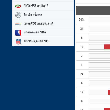
กัลโช่ ซีรีย์ อา อิลาลี
ลีก เอิง ฝรั่งเศส
54%
เอเรอดีวีซี เนเธอร์แลนด์
24
บาสเกตบอล NBA
6
อเมริกันฟุตบอล NFL
12
2
1
24
6
12
6