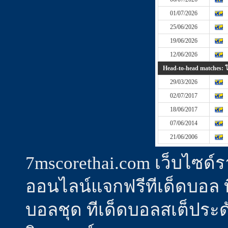
01/07/2026
25/06/2026
19/06/2026
12/06/2026
Head-to-head matches: โป
29/03/2026
02/07/2017
18/06/2017
07/06/2014
21/06/2006
7mscorethai.com เว็บไซด
ออนไลน์แจกฟรีทีเด็ดบอล ทีเ
บอลชุด ทีเด็ดบอลสเต็ประดั