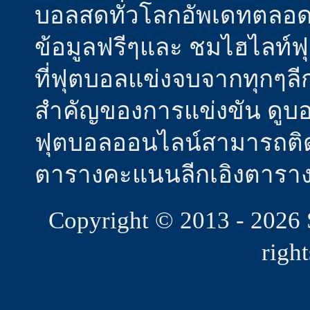
บอลสดทั่วโลกอัพเดทตลอดเ
ข้อมูลฟรีๆและ ชมไฮไลท์
ที่ฟุตบอลแข่งจบจากทุกๆล
สำคัญของการแข่งขัน ดูบอล
ฟุตบอลออนไลน์สามารถติ
ตารางคะแนนลีกเอิงตารา
Copyright © 2013 - 2026 
righ