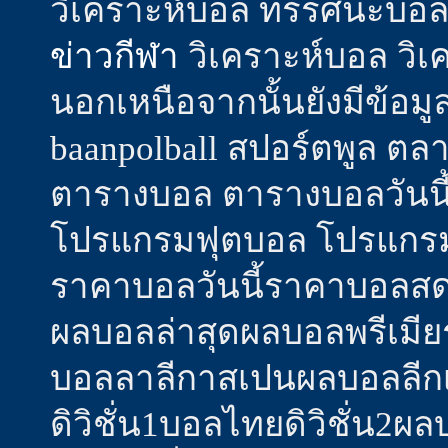
วิเคราะห์บอล ทรรศนะบอล 
ข่าวกีฬา
วิเคราะห์บอล วิเค
นอกเหนือจากนั้นยังมีข้อม
baanpolball สปอร์ตพูล ตล
ตารางบอล ตารางบอลวันนี้
โปรแกรมฟุตบอล โปรแกรม
ราคาบอลวันนี้ราคาบอลสดรา
ผลบอลล่าสุดผลบอลพรีเมีย
บอลลาลีกาสเปนผลบอลลีกเ
ดิวิชั่น1บอลไทยดิวิชั่น2