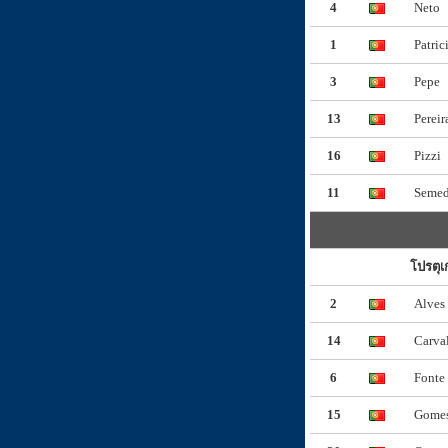
4
Neto
1
Patric
3
Pepe
13
Pereir
16
Pizzi
11
Seme
โปรตุเ
2
Alves
14
Carva
6
Fonte
15
Gome