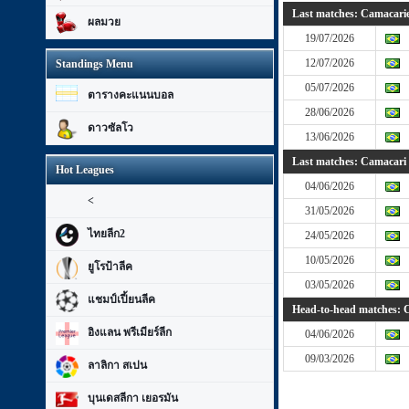
Last matches: Camacari
ผลมวย
19/07/2026
12/07/2026
Standings Menu
05/07/2026
ตารางคะแนนบอล
28/06/2026
ดาวซัลโว
13/06/2026
Last matches: Camacari
Hot Leagues
04/06/2026
<
31/05/2026
ไทยลีก2
24/05/2026
10/05/2026
ยูโรป้าลีค
03/05/2026
แชมป์เปี้ยนลีค
Head-to-head matches: 
อิงแลน พรีเมียร์ลีก
04/06/2026
09/03/2026
ลาลิกา สเปน
บุนเดสลีกา เยอรมัน