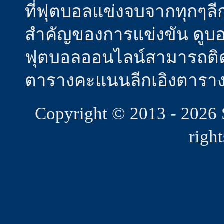
ที่ฟุตบอลแข่งจบจากทุกๆล
สำคัญของการแข่งขัน ดูบอล
ฟุตบอลออนไลน์สามารถติ
ตารางคะแนนลีกเอิงตารา
Copyright © 2013 - 2026 
righ